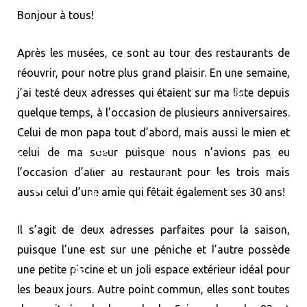
Bonjour à tous!
❆
o
t
r
e
v
Après les musées, ce sont au tour des restaurants de
k
e
a
s
i
réouvrir, pour notre plus grand plaisir. En une semaine,
❆
j’ai testé deux adresses qui étaient sur ma liste depuis
r
m
t
n
quelque temps, à l’occasion de plusieurs anniversaires.
)
Celui de mon papa tout d’abord, mais aussi le mien et
celui de ma soeur puisque nous n’avions pas eu
l’occasion d’aller au restaurant pour les trois mais
aussi celui d’une amie qui fêtait également ses 30 ans!
❆
❆
❆
Il s’agit de deux adresses parfaites pour la saison,
❆
puisque l’une est sur une péniche et l’autre possède
❆
❆
une petite piscine et un joli espace extérieur idéal pour
❆
❆
❆
les beaux jours. Autre point commun, elles sont toutes
❆