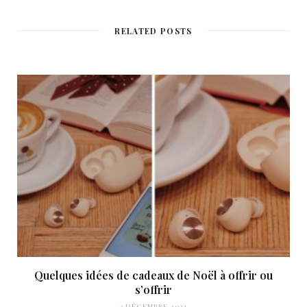
s
i
t
RELATED POSTS
e
Quelques idées de cadeaux de Noël à offrir ou
s’offrir
3 DÉCEMBRE 2021