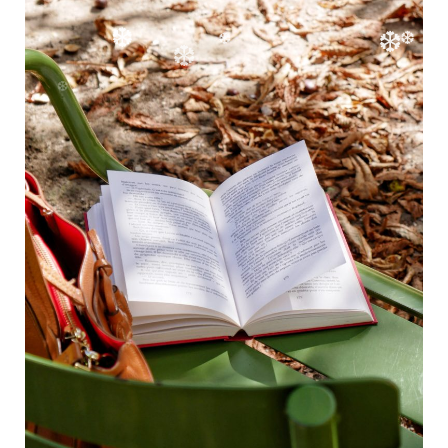
❆
❆
❆