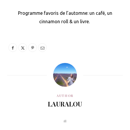
Programme favoris de l’automne: un café, un
cinnamon roll & un livre.
AUTHOR
LAURALOU
W
e
b