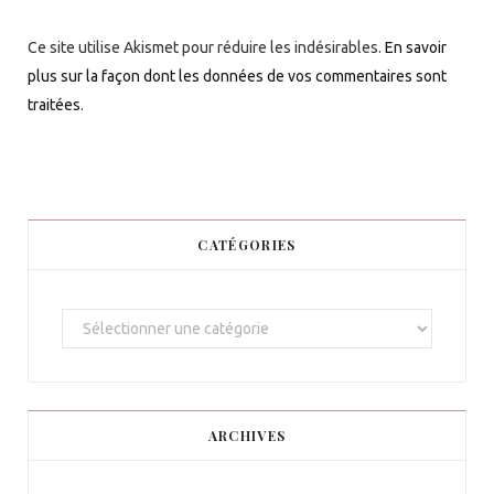
Ce site utilise Akismet pour réduire les indésirables.
En savoir
plus sur la façon dont les données de vos commentaires sont
traitées
.
CATÉGORIES
C
a
t
é
g
ARCHIVES
o
r