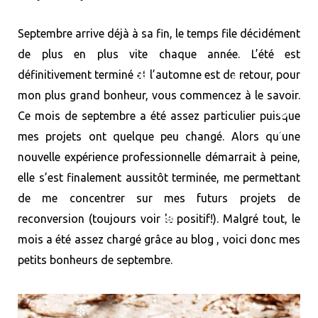
o
t
r
e
v
❆
Septembre arrive déjà à sa fin, le temps file décidément
de plus en plus vite chaque année. L’été est
❆
k
e
a
s
i
définitivement terminé et l’automne est de retour, pour
mon plus grand bonheur, vous commencez à le savoir.
r
m
t
n
❆
❆
Ce mois de septembre a été assez particulier puisque
❆
)
mes projets ont quelque peu changé. Alors qu’une
❆
nouvelle expérience professionnelle démarrait à peine,
❆
elle s’est finalement aussitôt terminée, me permettant
❆
❆
de me concentrer sur mes futurs projets de
reconversion (toujours voir le positif!). Malgré tout, le
mois a été assez chargé grâce au blog , voici donc mes
❆
petits bonheurs de septembre.
❆
❆
❆
❆