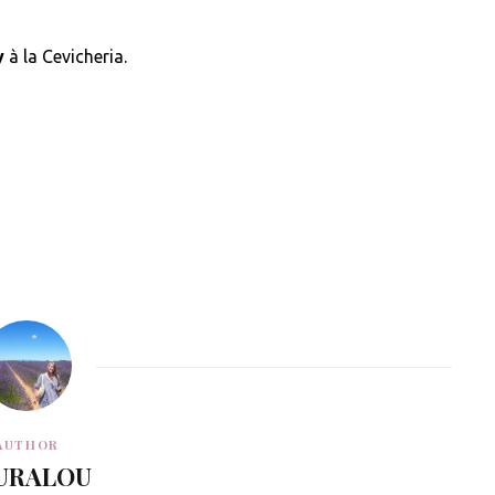
y
à la Cevicheria.
AUTHOR
URALOU