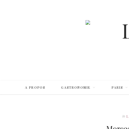
❆
❆
❆
❆
A PROPOS
GASTRONOMIE
PARIS
In
Morcea
❆