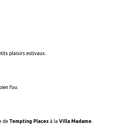
its plaisirs estivaux.
bien fou.
e de
Tempting Places
à la
Villa Madame
.