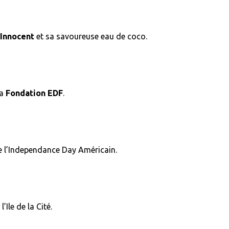
❆
❆
❆
❆
❆
Innocent
et sa savoureuse eau de coco.
la
Fondation EDF
.
de l’Independance Day Américain.
’Ile de la Cité.