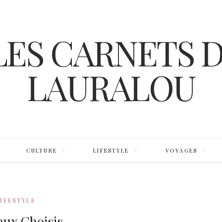
❆
❆
CULTURE
LIFESTYLE
VOYAGES
❆
LIFESTYLE
ux Choisis