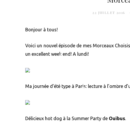
22 JUILLET 2016
Bonjour à tous!
❆
Voici un nouvel épisode de mes Morceaux Choisis, 
un excellent week end! A lundi!
❆
❆
❆
Ma journée d’été type à Paris: lecture à l’ombre d
❆
❆
Délicieux hot dog à la Summer Party de
Ouibus
.
❆