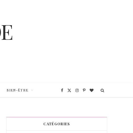
❆
❆
❆
BIEN-ÊTRE
F
X
I
P
B
a
(
n
i
l
c
T
s
n
o
CATÉGORIES
e
w
t
t
g