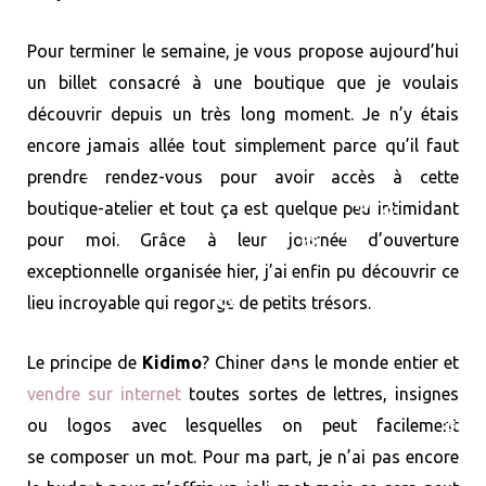
❆
❆
o
t
r
e
v
Pour terminer le semaine, je vous propose aujourd’hui
un billet consacré à une boutique que je voulais
k
e
❆
a
s
i
découvrir depuis un très long moment. Je n’y étais
encore jamais allée tout simplement parce qu’il faut
r
m
t
n
❆
❆
prendre rendez-vous pour avoir accès à cette
❆
)
boutique-atelier et tout ça est quelque peu intimidant
❆
pour moi. Grâce à leur journée d’ouverture
❆
❆
❆
❆
exceptionnelle organisée hier, j’ai enfin pu découvrir ce
❆
lieu incroyable qui regorge de petits trésors.
❆
❆
Le principe de
Kidimo
? Chiner dans le monde entier et
❆
❆
vendre sur internet
toutes sortes de lettres, insignes
ou logos avec lesquelles on peut facilement
❆
se composer un mot. Pour ma part, je n’ai pas encore
❆