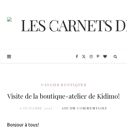
❆
❆
❆
❆
F
X
I
P
B
a
(
n
i
l
❆
❆
❆
c
T
s
n
o
JOLIES BOUTIQUES
In
❆
Visite de la boutique-atelier de Kidimo!
e
w
t
t
g
❆
9 OCTOBRE 2015
AUCUN COMMENTAIRE
❆
b
i
a
e
L
Bonjour à tous!
o
t
g
r
o