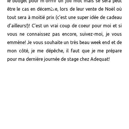
le budget pour m’offrir un joli mot mais se sera peut
❆
être le cas en décembre, lors de leur vente de Noël où
❆
tout sera à moitié prix (c’est une super idée de cadeau
d’ailleurs!)! C’est un vrai coup de coeur pour moi et si
vous ne connaissez pas encore, suivez-moi, je vous
emmène!
Je vous souhaite un très beau week end et de
mon côté, je me dépêche, il faut que je me prépare
pour ma dernière journée de stage chez Adequat!