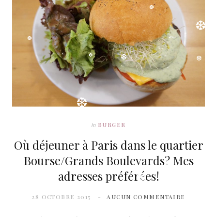
❆
❆
o
t
r
e
v
❆
k
e
a
s
i
❆
❆
❆
r
m
t
n
❆
)
❆
BURGER
In
❆
❆
Où déjeuner à Paris dans le quartier
Bourse/Grands Boulevards? Mes
❆
adresses préférées!
❆
❆
28 OCTOBRE 2015
AUCUN COMMENTAIRE
❆
❆